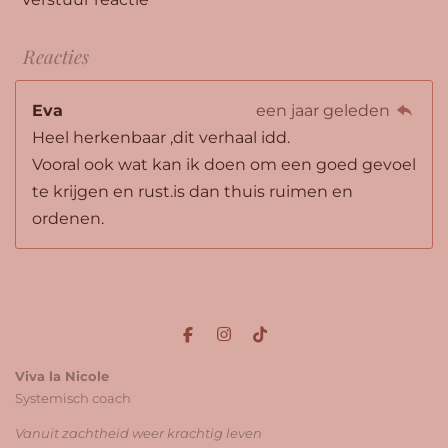
Reacties
Eva
een jaar geleden
Heel herkenbaar ,dit verhaal idd.
Vooral ook wat kan ik doen om een goed gevoel
te krijgen en rust.is dan thuis ruimen en
ordenen.
F
I
T
a
n
i
c
s
k
Viva la Nicole
e
t
T
Systemisch coach
b
a
o
o
g
k
Vanuit zachtheid weer krachtig leven
o
r