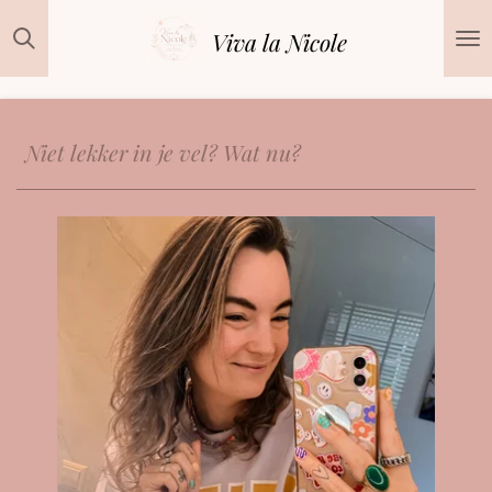
Ga
Viva la Nicole
direct
naar
de
hoofdinhoud
Niet lekker in je vel? Wat nu?