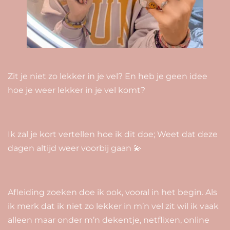
Zit je niet zo lekker in je vel? En heb je geen idee
hoe je weer lekker in je vel komt?
Ik zal je kort vertellen hoe ik dit doe; Weet dat deze
dagen altijd weer voorbij gaan 💫
Afleiding zoeken doe ik ook, vooral in het begin. Als
ik merk dat ik niet zo lekker in m’n vel zit wil ik vaak
alleen maar onder m’n dekentje, netflixen, online